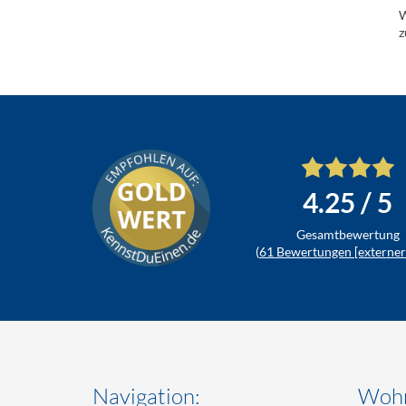
W
z
4.25
/ 5
Gesamtbewertung
(
61
Bewertungen [externer 
Navigation:
Wohn