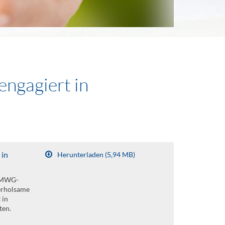
ngagiert in
 in
Herunterladen (5,94 MB)
r MWG-
 erholsame
 in
ten.