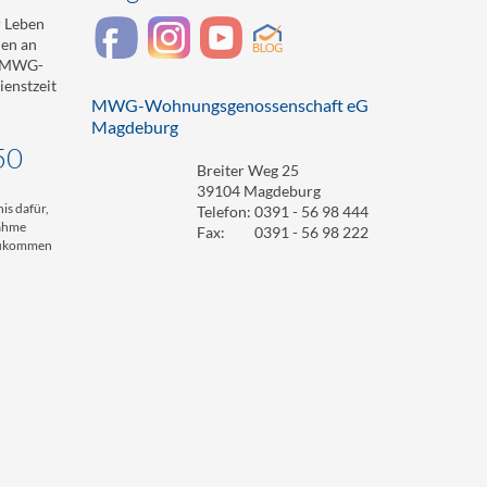
 Leben
den an
r MWG-
enstzeit
MWG-Wohnungsgenossenschaft eG
Magdeburg
50
Breiter Weg 25
39104 Magdeburg
is dafür,
Telefon:
0391 - 56 98 444
nahme
Fax:
0391 - 56 98 222
 zukommen