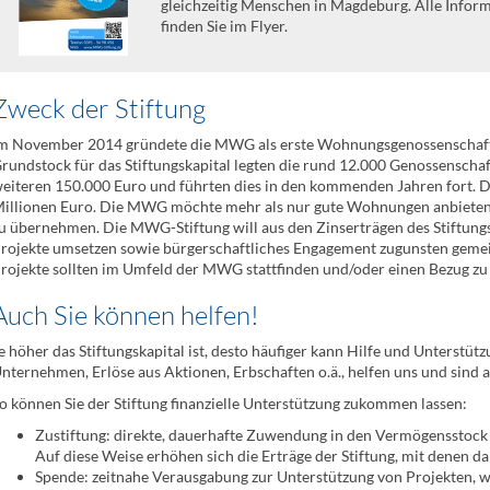
gleichzeitig Menschen in Magdeburg. Alle Infor
finden Sie im Flyer.
Zweck der Stiftung
m November 2014 gründete die MWG als erste Wohnungsgenossenschaft d
rundstock für das Stiftungskapital legten die rund 12.000 Genossensch
eiteren 150.000 Euro und führten dies in den kommenden Jahren fort. Di
illionen Euro. Die MWG möchte mehr als nur gute Wohnungen anbieten.
u übernehmen. Die MWG-Stiftung will aus den Zinserträgen des Stiftungsk
rojekte umsetzen sowie bürgerschaftliches Engagement zugunsten gemei
rojekte sollten im Umfeld der MWG stattfinden und/oder einen Bezug z
Auch Sie können helfen!
e höher das Stiftungskapital ist, desto häufiger kann Hilfe und Unterstüt
nternehmen, Erlöse aus Aktionen, Erbschaften o.ä., helfen uns und sind 
o können Sie der Stiftung finanzielle Unterstützung zukommen lassen:
Zustiftung: direkte, dauerhafte Zuwendung in den Vermögensstock 
Auf diese Weise erhöhen sich die Erträge der Stiftung, mit denen da
Spende: zeitnahe Verausgabung zur Unterstützung von Projekten, w