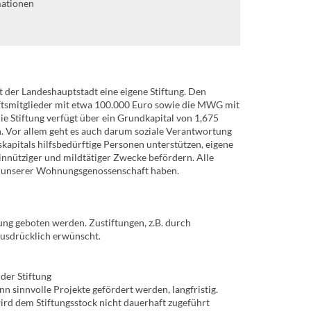
mationen
er Landeshauptstadt eine eigene Stiftung. Den
aftsmitglieder mit etwa 100.000 Euro sowie die MWG mit
e Stiftung verfügt über ein Grundkapital von 1,675
 Vor allem geht es auch darum soziale Verantwortung
apitals hilfsbedürftige Personen unterstützen, eigene
nnütziger und mildtätiger Zwecke befördern. Alle
u unserer Wohnungsgenossenschaft haben.
zung geboten werden. Zustiftungen, z.B. durch
ausdrücklich erwünscht.
der Stiftung
nn sinnvolle Projekte gefördert werden, langfristig.
ird dem Stiftungsstock nicht dauerhaft zugeführt