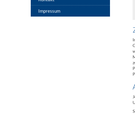
Impressum
I
G
w
M
z
P
P
J
U
S