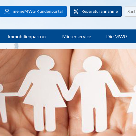
Websi
meineMWG Kundenportal
Reparaturannahme
durch
Immobilienpartner
Mieterservice
Die MWG