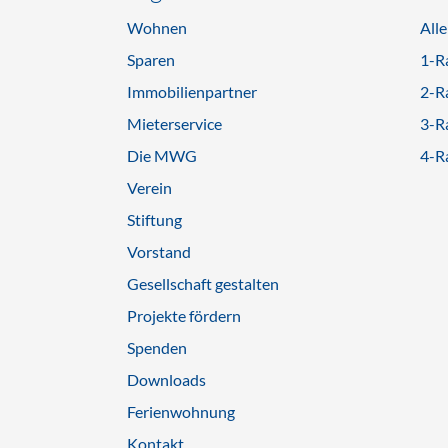
Wohnen
All
Sparen
1-R
Immobilienpartner
2-R
Mieterservice
3-R
Die MWG
4-R
Verein
Stiftung
Vorstand
Gesellschaft gestalten
Projekte fördern
Spenden
Downloads
Ferienwohnung
Kontakt