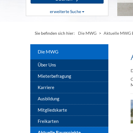
Klicken
erweiterte Suche
Sie
hier,
Klicken
um
Sie
die
hier,
Suche
Sie befinden sich hier:
Die MWG
>
Aktuelle MWG B
um
zu
erweiterte
starten
Suchoptionen
anzuzeigen
Die MWG
oder
auszublenden
Über Uns
D
Mieterbefragung
C
M
Karriere
Ausbildung
Mitgliedskarte
Freikarten
Aktuelle Bauprojekte