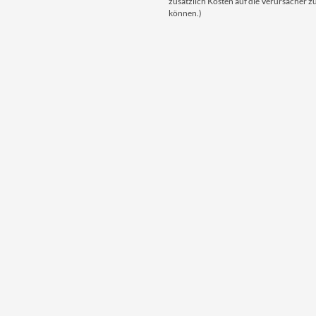
zusätzlich Kosten auf die Verursacher
können.)