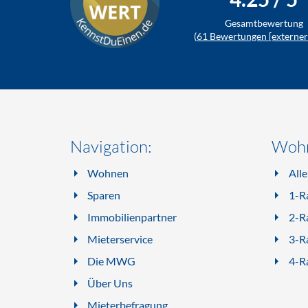
Gesamtbewertung
(
61
Bewertungen [externer 
Navigation:
Wohn
Wohnen
All
Sparen
1-R
Immobilienpartner
2-R
Mieterservice
3-R
Die MWG
4-R
Über Uns
Mieterbefragung