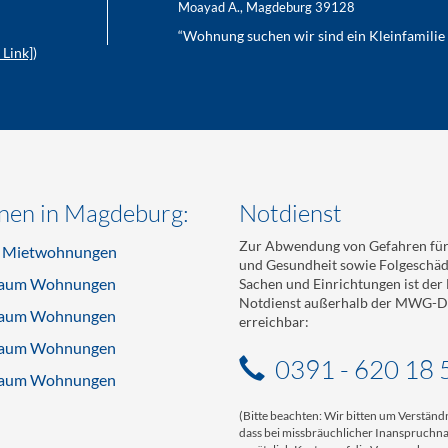
Moayad A., Magdeburg 39128
“Wohnung suchen wir sind ein Kleinfamilie 
Link]
)
en in Magdeburg:
Notdienst
Zur Abwendung von Gefahren für
e Mietwohnungen
und Gesundheit sowie Folgeschä
aum Wohnungen
Sachen und Einrichtungen ist de
Notdienst außerhalb der MWG-Di
aum Wohnungen
erreichbar:
aum Wohnungen
0391 - 620 18 
aum Wohnungen
(Bitte beachten: Wir bitten um Verständn
dass bei missbräuchlicher Inanspruch