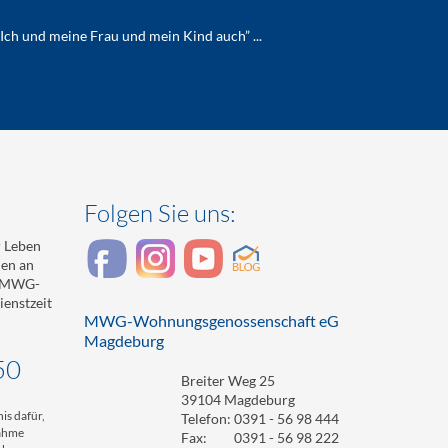
Ich und meine Frau und mein Kind auch” ...
Folgen Sie uns:
 Leben
den an
r MWG-
enstzeit
MWG-Wohnungsgenossenschaft eG
Magdeburg
50
Breiter Weg 25
39104 Magdeburg
is dafür,
Telefon:
0391 - 56 98 444
nahme
Fax:
0391 - 56 98 222