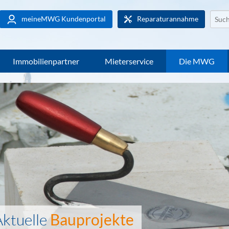
Websi
meineMWG Kundenportal
Reparaturannahme
durch
Immobilienpartner
Mieterservice
Die MWG
Aktuelle
Bauprojekte