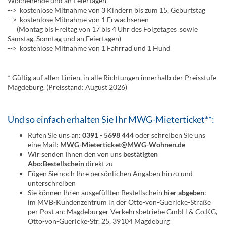
Wochenende und an Feiertagen
--> kostenlose Mitnahme von 3 Kindern bis zum 15. Geburtstag
--> kostenlose Mitnahme von 1 Erwachsenen
(Montag bis Freitag von 17 bis 4 Uhr des Folgetages sowie
Samstag, Sonntag und an Feiertagen)
--> kostenlose Mitnahme von 1 Fahrrad und 1 Hund
* Gültig auf allen Linien, in alle Richtungen innerhalb der Preisstufe
Magdeburg. (Preisstand: August 2026)
Und so einfach erhalten Sie Ihr MWG-Mieterticket**:
Rufen Sie uns an:
0391 - 5698 444
oder schreiben Sie uns
eine Mail:
MWG-Mieterticket@MWG-Wohnen.de
Wir senden Ihnen den von uns
bestätigten
Abo:Bestellschein
direkt zu
Fügen Sie noch Ihre persönlichen Angaben hinzu und
unterschreiben
Sie können Ihren ausgefüllten Bestellschein
hier abgeben
:
im MVB-Kundenzentrum in der Otto-von-Guericke-Straße
per Post an: Magdeburger Verkehrsbetriebe GmbH & Co.KG,
Otto-von-Guericke-Str. 25, 39104 Magdeburg