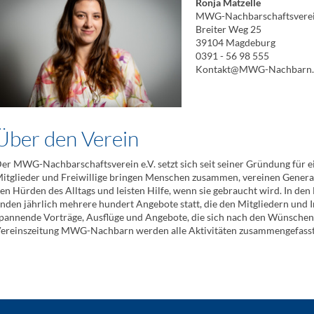
Ronja Matzelle
MWG-Nachbarschaftsverein
Breiter Weg 25
39104 Magdeburg
0391 - 56 98 555
Kontakt@MWG-Nachbarn.
Über den Verein
er MWG-Nachbarschaftsverein e.V. setzt sich seit seiner Gründung für e
itglieder und Freiwillige bringen Menschen zusammen, vereinen Generatio
en Hürden des Alltags und leisten Hilfe, wenn sie gebraucht wird. In d
inden jährlich mehrere hundert Angebote statt, die den Mitgliedern und I
pannende Vorträge, Ausflüge und Angebote, die sich nach den Wünschen d
ereinszeitung MWG-Nachbarn werden alle Aktivitäten zusammengefasst