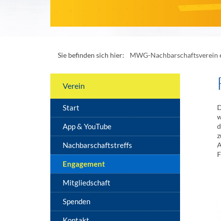
Sie befinden sich hier:
MWG-Nachbarschaftsverein e
Verein
Start
D
w
App & YouTube
d
z
Nachbarschaftstreffs
A
F
Engagement
Mitgliedschaft
Spenden
Kontakt