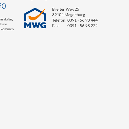
50
Breiter Weg 25
39104 Magdeburg
is dafür,
Telefon:
0391 - 56 98 444
nahme
Fax:
0391 - 56 98 222
 zukommen