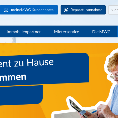
Websi
meineMWG Kundenportal
Reparaturannahme
durch
Immobilienpartner
Mieterservice
Die MWG