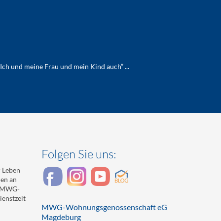
Ich und meine Frau und mein Kind auch” ...
Folgen Sie uns:
 Leben
den an
r MWG-
enstzeit
MWG-Wohnungsgenossenschaft eG
Magdeburg