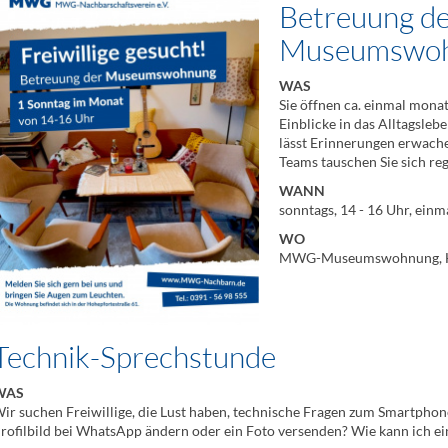
Betreuung 
Museumswo
WAS
Sie öffnen ca. einmal monat
Einblicke in das Alltagsle
lässt Erinnerungen erwache
Teams tauschen Sie sich re
WANN
sonntags, 14 - 16 Uhr, ein
WO
MWG-Museumswohnung, Hoh
Technik-Sprechstunde
WAS
ir suchen Freiwillige, die Lust haben, technische Fragen zum Smartpho
rofilbild bei WhatsApp ändern oder ein Foto versenden? Wie kann ich 