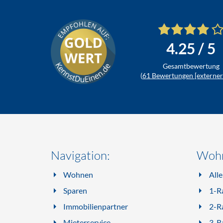
4.25
/ 5
Gesamtbewertung
(
61
Bewertungen [externer 
Navigation:
Wohn
Wohnen
All
Sparen
1-R
Immobilienpartner
2-R
Mieterservice
3-R