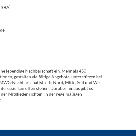
 e.V.
de
ine lebendige Nachbarschaft ein. Mehr als 450
nen, gestalten vielfältige Angebote, unterstützen bei
en MWG-Nachbarschaftstreffs Nord, Mitte, Süd und West
nteressierten offen stehen. Darüber hinaus gibt es
er Mitglieder richten. In der regelmäßigen
.