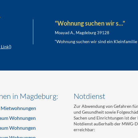
“Wohnung suchen wir s...”
Moayad A., Magdeburg 39128
“Wohnung suchen wir sind ein Kleinfamilie 
Link]
)
en in Magdeburg:
Notdienst
Zur Abwendung von Gefahren für
e Mietwohnungen
und Gesundheit sowie Folgeschä
aum Wohnungen
Sachen und Einrichtungen ist de
Notdienst außerhalb der MWG-Di
aum Wohnungen
erreichbar:
aum Wohnungen