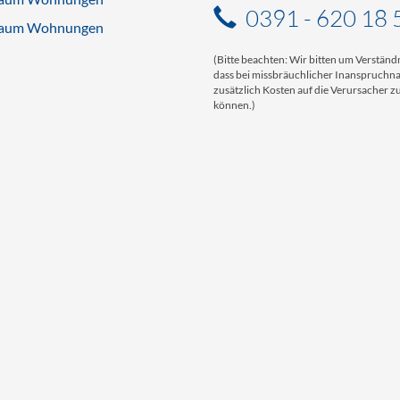
0391 - 620 18 
aum Wohnungen
(Bitte beachten: Wir bitten um Verständn
dass bei missbräuchlicher Inanspruch
zusätzlich Kosten auf die Verursacher
können.)