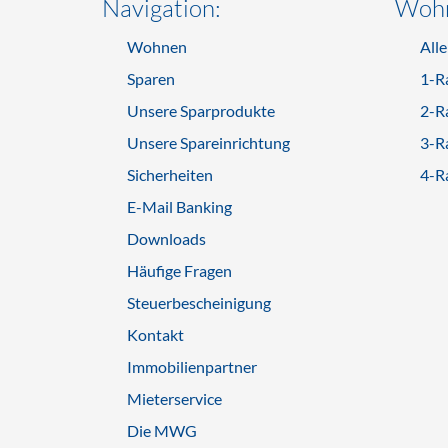
Navigation:
Wohn
Wohnen
All
Sparen
1-R
Unsere Sparprodukte
2-R
Unsere Spareinrichtung
3-R
Sicherheiten
4-R
E-Mail Banking
Downloads
Häufige Fragen
Steuerbescheinigung
Kontakt
Immobilienpartner
Mieterservice
Die MWG