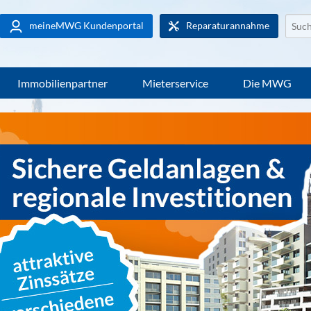
Websi
meineMWG Kundenportal
Reparaturannahme
durch
Immobilienpartner
Mieterservice
Die MWG