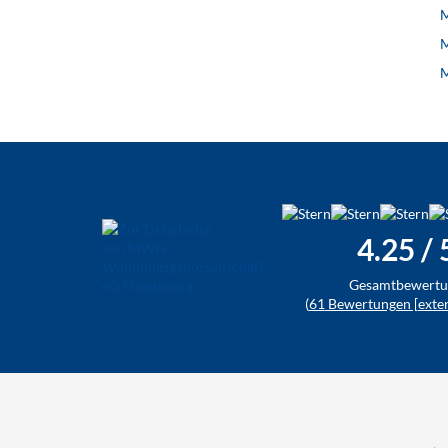
M
M
M
4.25
/ 
Gesamtbewertu
(
61
Bewertungen [exter