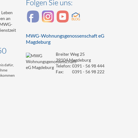
Folgen Sie uns:
 Leben
den an
r MWG-
enstzeit
MWG-Wohnungsgenossenschaft eG
Magdeburg
50
Breiter Weg 25
39104 Magdeburg
is dafür,
Telefon:
0391 - 56 98 444
nahme
Fax:
0391 - 56 98 222
 zukommen