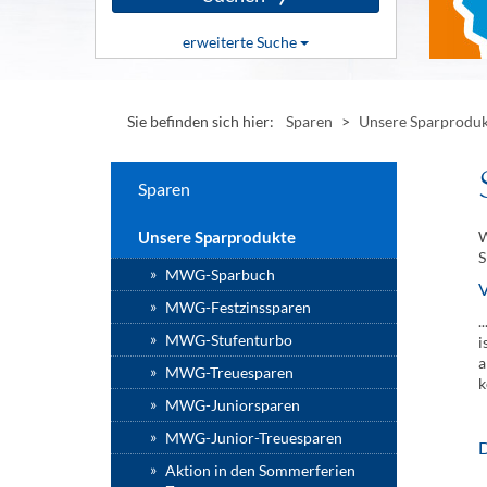
Klicken
erweiterte Suche
Sie
hier,
Klicken
um
Sie
die
hier,
Suche
Sie befinden sich hier:
Sparen
>
Unsere Sparprodu
um
zu
erweiterte
starten
Suchoptionen
anzuzeigen
Sparen
oder
auszublenden
Unsere Sparprodukte
W
S
MWG-Sparbuch
V
MWG-Festzinssparen
.
MWG-Stufenturbo
i
a
MWG-Treuesparen
k
MWG-Juniorsparen
MWG-Junior-Treuesparen
D
Aktion in den Sommerferien