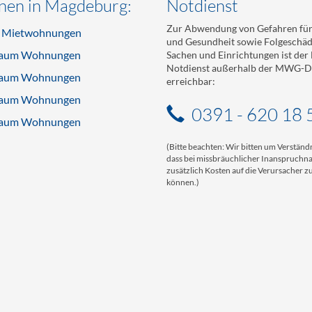
en in Magdeburg:
Notdienst
Zur Abwendung von Gefahren für
e Mietwohnungen
und Gesundheit sowie Folgeschä
aum Wohnungen
Sachen und Einrichtungen ist de
Notdienst außerhalb der MWG-Di
aum Wohnungen
erreichbar:
aum Wohnungen
0391 - 620 18 
aum Wohnungen
(Bitte beachten: Wir bitten um Verständn
dass bei missbräuchlicher Inanspruch
zusätzlich Kosten auf die Verursacher
können.)