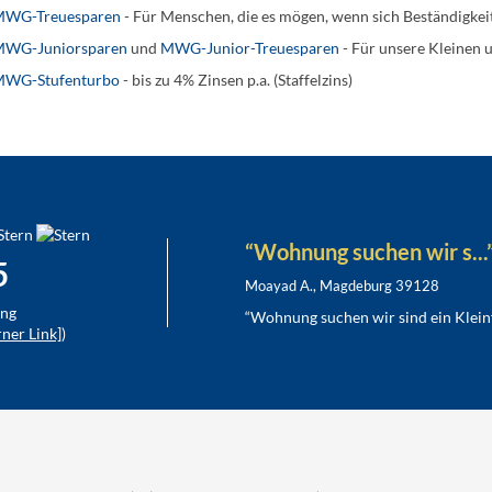
WG-Treuesparen
- Für Menschen, die es mögen, wenn sich Beständigkeit
WG-Juniorsparen
und
MWG-Junior-Treuesparen
- Für unsere Kleinen 
WG-Stufenturbo
- bis zu 4% Zinsen p.a. (Staffelzins)
“Wohnung suchen wir s...
5
Moayad A., Magdeburg 39128
ng
“Wohnung suchen wir sind ein Kleinf
ner Link]
)