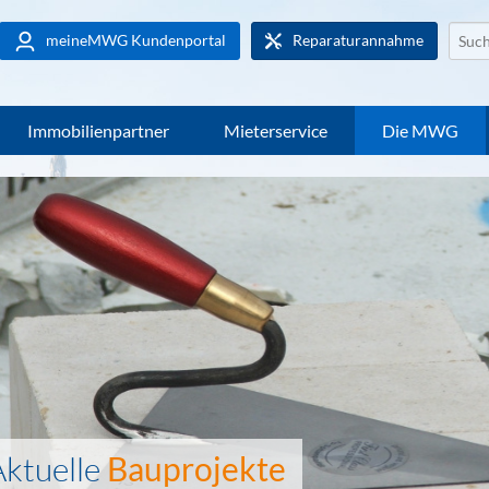
Websi
meineMWG Kundenportal
Reparaturannahme
durch
Immobilienpartner
Mieterservice
Die MWG
Aktuelle
Bauprojekte