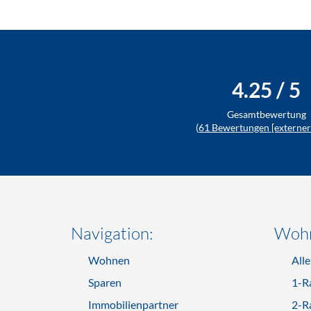
4.25
/ 5
Gesamtbewertung
(
61
Bewertungen [externer 
Navigation:
Wohn
Wohnen
All
Sparen
1-R
Immobilienpartner
2-R