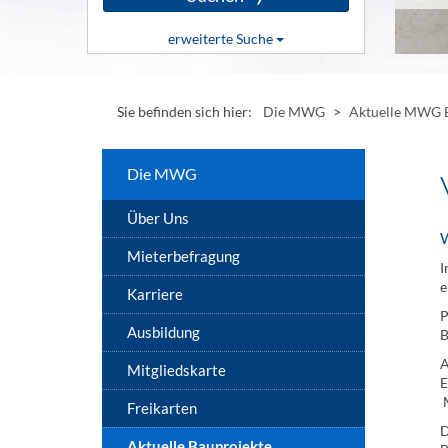
Klicken
erweiterte Suche
Sie
hier,
Klicken
um
Sie
die
hier,
Suche
Sie befinden sich hier:
Die MWG
>
Aktuelle MWG B
um
zu
erweiterte
starten
Suchoptionen
anzuzeigen
Die MWG
oder
auszublenden
Über Uns
W
Mieterbefragung
I
e
Karriere
P
Ausbildung
B
A
Mitgliedskarte
E
M
Freikarten
D
Aktuelle Bauprojekte