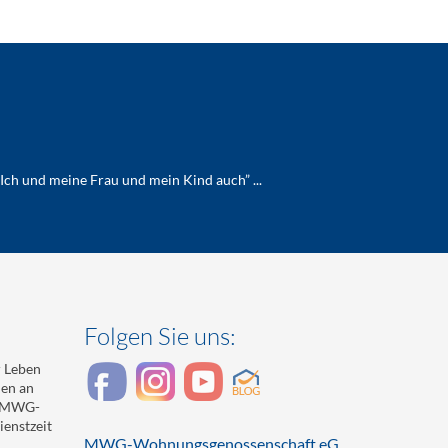
Ich und meine Frau und mein Kind auch” ...
Folgen Sie uns:
 Leben
den an
r MWG-
enstzeit
MWG-Wohnungsgenossenschaft eG