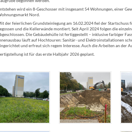
augrube begonnen werden.
ntstehen wird ein 8-Geschosser mit insgesamt 54 Wohnungen, einer Ge
ohnungsmarkt Nord.
it der feierlichen Grundsteinlegung am 16.02.2024 fiel der Startschuss
egossen und die Kellerwände montiert. Seit April 2024 folgen die einze
bgeschlossen. Die Gebäudehülle ist fertiggestellt – inklusive farbiger F
nnenausbau läuft auf Hochtouren: Sanitär- und Elektroinstallationen sc
ingerichtet und erfreut sich regem Interesse. Auch die Arbeiten an der
ertigstellung ist für das erste Halbjahr 2026 geplant.