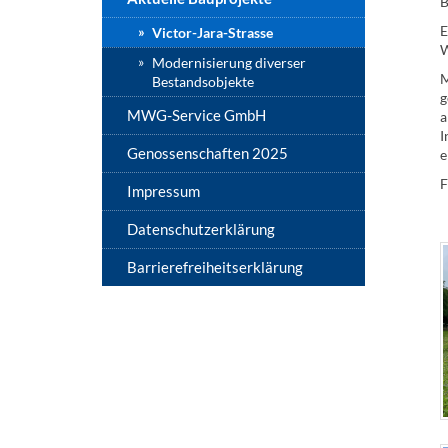
B
E
Victor-Jara-Strasse
W
Modernisierung diverser
M
Bestandsobjekte
g
MWG-Service GmbH
a
I
Genossenschaften 2025
e
F
Impressum
Datenschutzerklärung
Barrierefreiheitserklärung