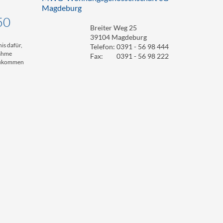
Magdeburg
50
Breiter Weg 25
39104 Magdeburg
is dafür,
Telefon:
0391 - 56 98 444
nahme
Fax:
0391 - 56 98 222
 zukommen