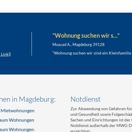
“Wohnung suchen wir s...”
Moayad A., Magdeburg 39128
“Wohnung suchen wir sind ein Kleinfamilie 
Link]
)
en in Magdeburg:
Notdienst
Zur Abwendung von Gefahren für
e Mietwohnungen
und Gesundheit sowie Folgeschä
aum Wohnungen
Sachen und Einrichtungen ist de
Notdienst außerhalb der MWG-Di
aum Wohnungen
erreichbar: