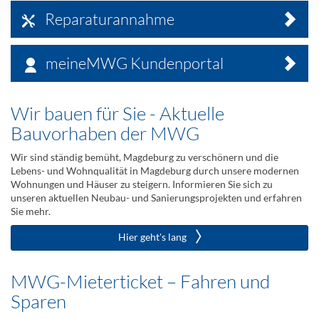
MWG
Reparaturannahme
Wohnungsgenossenschaft
eG
meineMWG Kundenportal
–
wohnen
Wir bauen für Sie - Aktuelle
Bauvorhaben der MWG
in
Magdeburg
Wir sind ständig bemüht, Magdeburg zu verschönern und die
Lebens- und Wohnqualität in Magdeburg durch unsere modernen
Wohnungen und Häuser zu steigern. Informieren Sie sich zu
unseren aktuellen Neubau- und Sanierungsprojekten und erfahren
Sie mehr.
Hier geht's lang
MWG-Mieterticket – Fahren und
Sparen