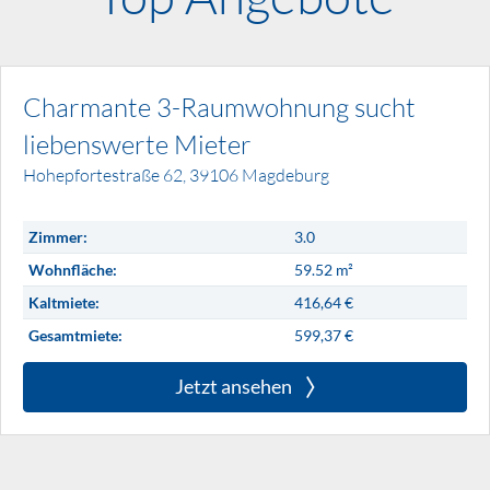
Charmante 3-Raumwohnung sucht
liebenswerte Mieter
Hohepfortestraße 62, 39106 Magdeburg
Details
Zimmer:
3.0
zur
Wohnfläche:
59.52 m²
Wohnung
Kaltmiete:
416,64 €
Gesamtmiete:
599,37 €
Jetzt ansehen